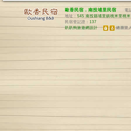
歐香民宿．南投埔里民宿
電
地址：
545
南投縣埔里鎮桃米里桃米巷
民宿登記證：
137
趴趴狗旅遊網設計
總瀏覽人數