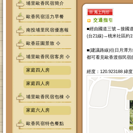
埔里歐香民宿簡介
歐香民宿活力早餐
交通指引
■經由國道三號→接國
南投埔里民宿優惠報
(台21線)→桃米社區約
歐香莊園景致
■(建議路線)往日月潭
埔里歐香民宿客房
都可看見歐香渡假民宿
家庭四人房
經度：120.923188 緯度
家庭四人房
埔里歐香民宿包棟
家庭六人房
歐香民宿特色餐點